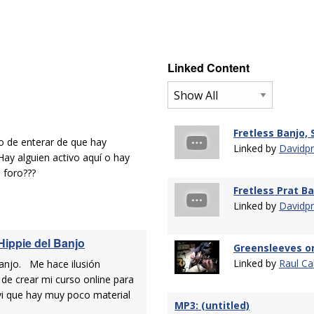
Linked Content
Fretless Banjo,
o de enterar de que hay
Linked by
Davidpr
Hay alguien activo aquí o hay
 foro???
Fretless Prat B
Linked by
Davidpr
Hippie del Banjo
Greensleeves o
Linked by
Raul Ca
Banjo. Me hace ilusión
de crear mi curso online para
vi que hay muy poco material
MP3: (untitled)