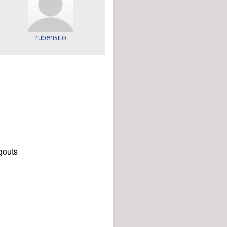
rubensito
gouts