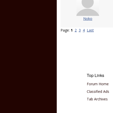
Noko
Page:
1
2
3
4
Last
Top Links
Forum Home
Classified Ads
Tab Archives