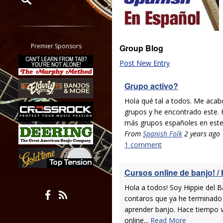
Restrict search to:
Forum
Classifieds
Premier Sponsors
Group Blog
Tab
Post New Entry
All other pages
Grupo activo?
Hola qué tal a todos. Me acab
grupos y he encontrado este. 
más grupos españoles en este
From
Spanish Folk
2 years ago
1 comment
Cursos online de banjo! / 
Hola a todos! Soy Hippie del 
contaros que ya he terminado 
aprender banjo. Hace tiempo 
online...
Read More