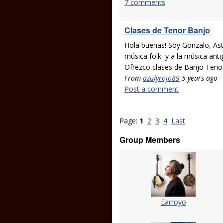
7 comments
Clases de Tenor Banjo
Hola buenas! Soy Gonzalo, Ast
música folk y a la música anti
Ofrezco clases de Banjo Tenor
From
azulyrojo89
5 years ago
Post a comment
Page:
1
2
3
4
Last
Group Members
Earroyo