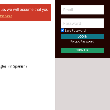
nue, we will assume that you
this notice
Save Password
Forgot Password
gles. (In Spanish)