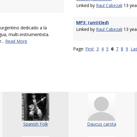
Linked by
Raul Cabezali
13 yea
MP3: (untitled)
urgentino dedicado a la
Linked by
Raul Cabezali
13 yea
gua, multi-instrumentista.
...
Read More
Page:
First
3
4
5
6
7
8
9
Las
Spanish Folk
Daucus carota