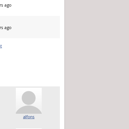
rs ago
rs ago
t
alfons