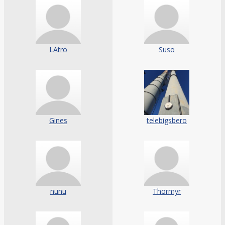
LAtro
Suso
Gines
telebigsbero
nunu
Thormyr