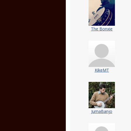
The Bonxie
KikeMT
JumaBanjo