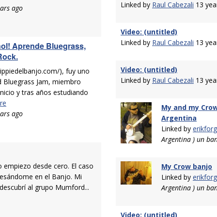
Linked by
Raul Cabezali
13 yea
ars ago
Video: (untitled)
Linked by
Raul Cabezali
13 yea
ol! Aprende Bluegrass,
 Rock.
Video: (untitled)
hippiedelbanjo.com/), fuy uno
Linked by
Raul Cabezali
13 yea
id Bluegrass Jam, miembro
inicio y tras años estudiando
re
My and my Crow 
ars ago
Argentina
Linked by
erikfor
Argentina ) un ba
Yo empiezo desde cero. El caso
My Crow banjo
resándome en el Banjo. Mi
Linked by
erikfor
descubrí al grupo Mumford...
Argentina ) un ba
Video: (untitled)