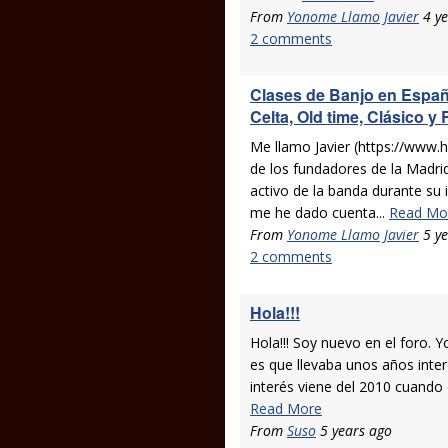
From
Yonome Llamo Javier
4 ye
2 comments
Clases de Banjo en Españ
Celta, Old time, Clásico y
Me llamo Javier (https://www.
de los fundadores de la Madr
activo de la banda durante su 
me he dado cuenta...
Read Mo
From
Yonome Llamo Javier
5 ye
2 comments
Hola!!!
Hola!!! Soy nuevo en el foro. 
es que llevaba unos años inte
interés viene del 2010 cuando 
Read More
From
Suso
5 years ago