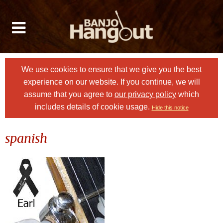
We use cookies to ensure that we give you the best
experience on our website. If you continue, we will
assume that you agree to
our privacy policy
which
includes details of cookie usage.
Hide this notice
spanish