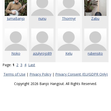
JumaBanjo
nunu
Thormyr
Zabu
Noko
azulyrojo89
Kelu
rubensito
Page:
1
2
3
4
Last
Terms of Use
|
Privacy Policy
|
Privacy Consent (EU/GDPR Only)
Copyright 2026 Banjo Hangout. All Rights Reserved.