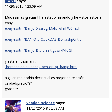
latizti
says:
11/20/2015 4:23:09 AM
Muchísimas gracias!! He estado mirando y he vistos estos en
ebay:
ebay.es/itm/Banjo-5-saitig-Mah...wFnFWCmUk
ebay.es/itm/BANJO-5-CUERDAS-BB...#shpCntId
ebay.es/itm/Banjo-BJ5-5-saitig...wrklVfoGH
y este en thomann:
thomann.de/es/harley_benton_bj...banjo.htm
alguien me podría decir cual es mejor en relación
calidad/precio???
gracias!!!
voodoo_science
says:
11/20/2015 8:02:58 AM