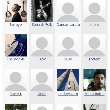
Earroyo
Spanish Folk
Daucus carota
alfons
The Bonxie
LAtro
Suso
Tottem
KikeMT
Gines
telebigsbero
Mario Romo