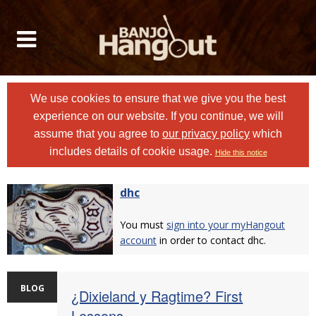
We use cookies to ensure that we give you the best
experience on our website. If you continue, we will
assume that you agree to
our privacy policy
which
includes details of cookie usage.
Hide this notice
dhc
You must
sign into your myHangout
account
in order to contact dhc.
BLOG
¿Dixieland y Ragtime? First
Lessons